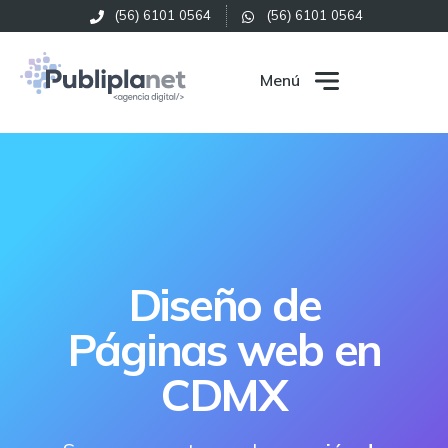
(56) 6101 0564
(56) 6101 0564
Menú
Diseño de
Páginas web en
CDMX